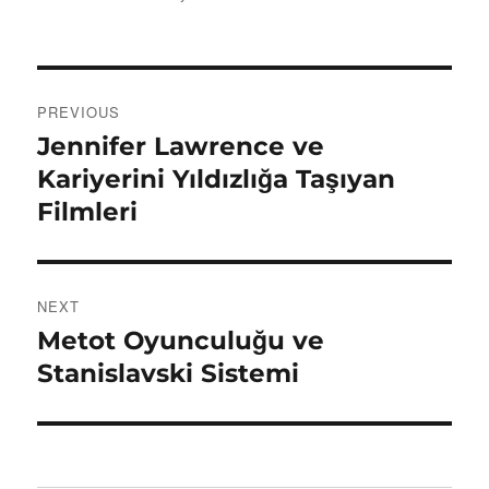
on
Post
PREVIOUS
navigation
Jennifer Lawrence ve
Previous
post:
Kariyerini Yıldızlığa Taşıyan
Filmleri
NEXT
Metot Oyunculuğu ve
Next
post:
Stanislavski Sistemi